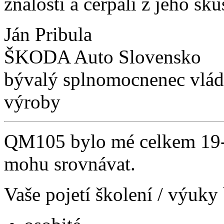
znalosti a čerpali z jeho skú
Ján Pribula
ŠKODA Auto Slovensko
bývalý splnomocnenec vlád
výroby
QM105 bylo mé celkem 19-té
mohu srovnávat.
Vaše pojetí školení / výuky