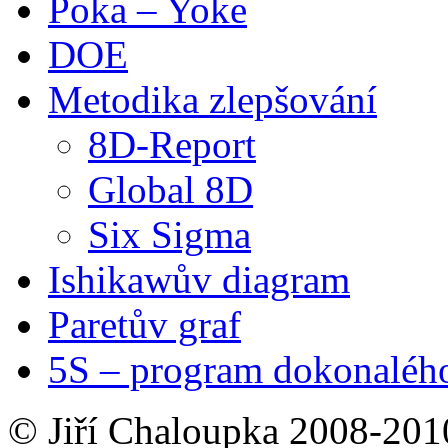
Poka – Yoke
DOE
Metodika zlepšování
8D-Report
Global 8D
Six Sigma
Ishikawův diagram
Paretův graf
5S – program dokonaléh
© Jiří Chaloupka 2008-2010 |