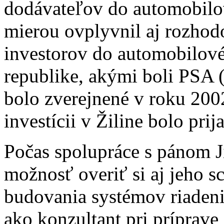
dodávateľov do automobil
mierou ovplyvnil aj rozho
investorov do automobilov
republike, akými boli PSA (
bolo zverejnené v roku 200
investícii v Žiline bolo prij
Počas spolupráce s pánom 
možnosť overiť si aj jeho s
budovania systémov riadenia
ako konzultant pri príprave