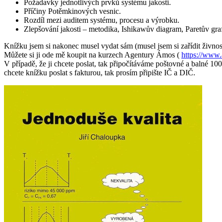
Požadavky jednotlivých prvků systému jakosti.
Příčiny Potěmkinových vesnic.
Rozdíl mezi auditem systému, procesu a výrobku.
Zlepšování jakosti – metodika, Ishikawův diagram, Paretův gra
Knížku jsem si nakonec musel vydat sám (musel jsem si zařídit živnos
Můžete si ji ode mě koupit na kurzech Agentury Ámos (
https://www.
V případě, že ji chcete poslat, tak připočítáváme poštovné a balné 10
chcete knížku poslat s fakturou, tak prosím připište IČ a DIČ.