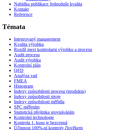
Nabídka publikace Jednoduše kvalita
Kontakt
Reference
Témata
Integrovaný management
Kvalita výrobku
Rozdíl mezi kontrolami výrobku a procesu
Audit procesu
Audit výrobku
Kontrolní plán
QFD
Analýza vad
FMEA
Histogram
Indexy způsobilosti procesu (produktu)
Indexy způsobilosti stroje
Indexy způsobilosti měřidla
SPC měřením
Statistická přejímka srovnáváním
Kontrolní technologie
Kontrola 1. kusu je bezcenná
Účinnost 100%-ní kontroly člověkem