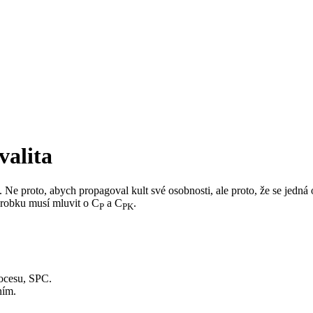
valita
ku. Ne proto, abych propagoval kult své osobnosti, ale proto, že se je
výrobku musí mluvit o C
a C
.
P
PK
rocesu, SPC.
ním.