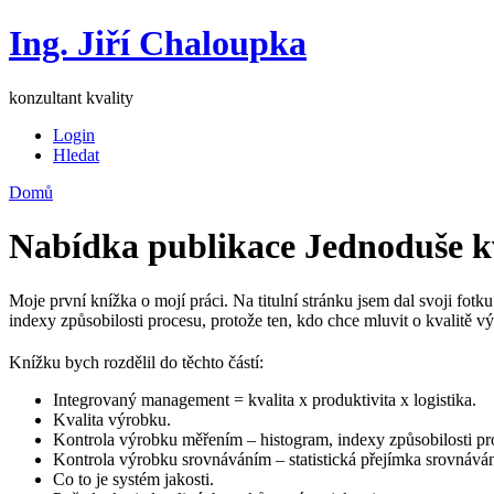
Ing. Jiří Chaloupka
konzultant kvality
Login
Hledat
Domů
Nabídka publikace Jednoduše k
Moje první knížka o mojí práci. Na titulní stránku jsem dal svoji fot
indexy způsobilosti procesu, protože ten, kdo chce mluvit o kvalitě 
Knížku bych rozdělil do těchto částí:
Integrovaný management = kvalita x produktivita x logistika.
Kvalita výrobku.
Kontrola výrobku měřením – histogram, indexy způsobilosti p
Kontrola výrobku srovnáváním – statistická přejímka srovnává
Co to je systém jakosti.