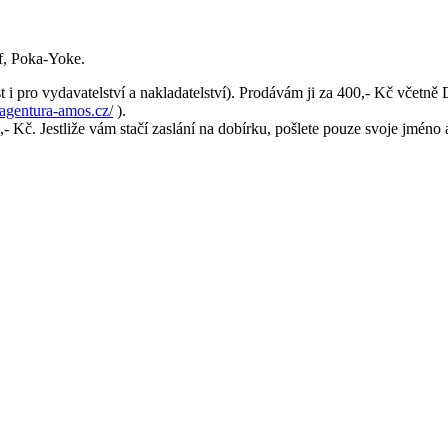
f, Poka-Yoke.
t i pro vydavatelství a nakladatelství). Prodávám ji za 400,- Kč včetn
agentura-amos.cz/
).
0,- Kč. Jestliže vám stačí zaslání na dobírku, pošlete pouze svoje jmén